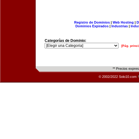
Registro de Dominios
|
Web Hosting
|
D
Dominios Expirados
|
Industrias
|
Indu
Categorías de Dominio:
[Pág. princi
** Precios expre
© 2002/2022 Solo10.com