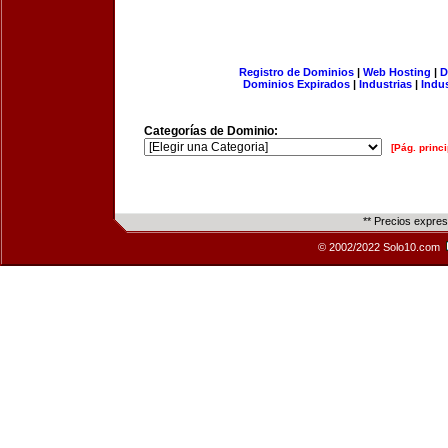
Registro de Dominios
|
Web Hosting
|
D
Dominios Expirados
|
Industrias
|
Indu
Categorías de Dominio:
[Pág. princi
** Precios expre
© 2002/2022 Solo10.com