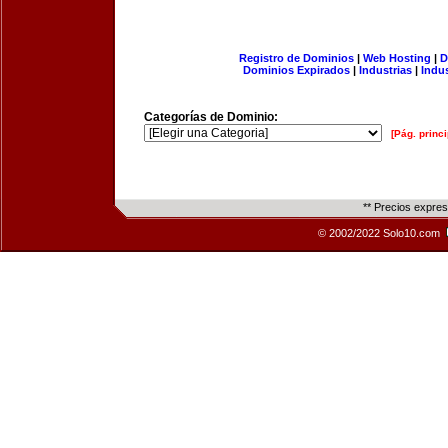
Registro de Dominios
|
Web Hosting
|
D
Dominios Expirados
|
Industrias
|
Indu
Categorías de Dominio:
[Pág. princi
** Precios expre
© 2002/2022 Solo10.com