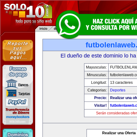
futbolenlaweb
El dueño de este dominio lo ha
Mayusculas:
FUTBOLENLA
Minusculas:
futbolenlaweb.
Longitud:
13 caracteres
Categorias:
Deportes
Precio:
Realizar una of
Visitar!
futbolenlaweb
Serán consideradas ofer
Realizar una Oferta