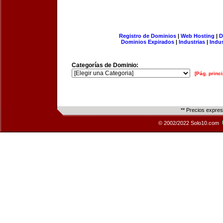
Registro de Dominios
|
Web Hosting
|
D
Dominios Expirados
|
Industrias
|
Indu
Categorías de Dominio:
[Pág. princi
** Precios expre
© 2002/2022 Solo10.com