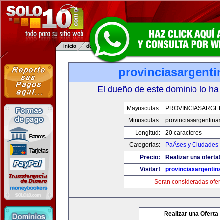
provinciasargent
El dueño de este dominio lo ha
Mayusculas:
PROVINCIASARGE
Minusculas:
provinciasargentina
Longitud:
20 caracteres
Categorias:
PaÃ­ses y Ciudades
Precio:
Realizar una oferta
Visitar!
provinciasargenti
Serán consideradas ofer
Realizar una Oferta