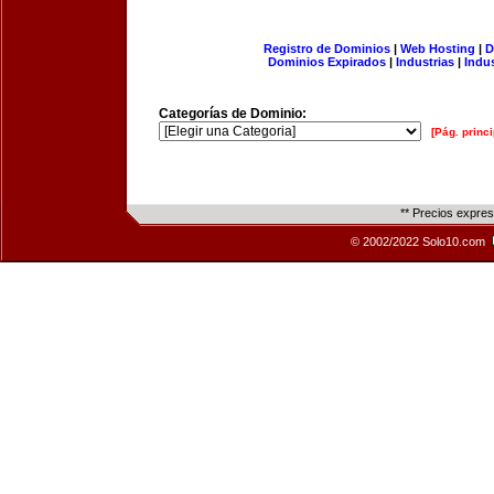
Registro de Dominios
|
Web Hosting
|
D
Dominios Expirados
|
Industrias
|
Indu
Categorías de Dominio:
[Pág. princi
** Precios expre
© 2002/2022 Solo10.com