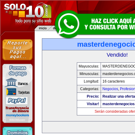
masterdenegoci
Vendido!
Mayusculas:
MASTERDENEGOC
Minusculas:
masterdenegocios.
Longitud:
16 caracteres
Categorias:
Negocios
,
Profesio
Precio:
Realizar una oferta
Visitar!
masterdenegocios
Serán consideradas ofer