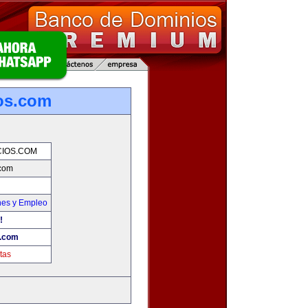
os.com
IOS.COM
com
nes y Empleo
!
.com
tas