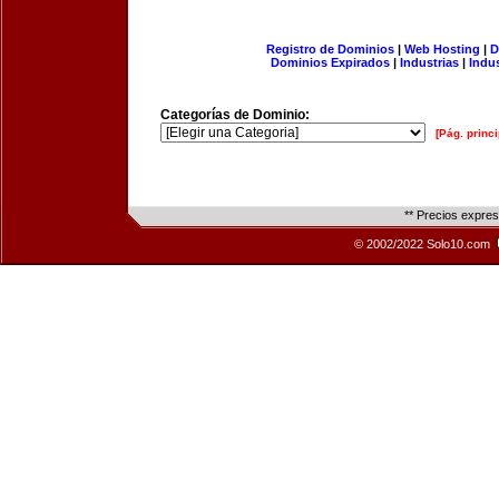
Registro de Dominios
|
Web Hosting
|
D
Dominios Expirados
|
Industrias
|
Indu
Categorías de Dominio:
[Pág. princi
** Precios expre
© 2002/2022 Solo10.com