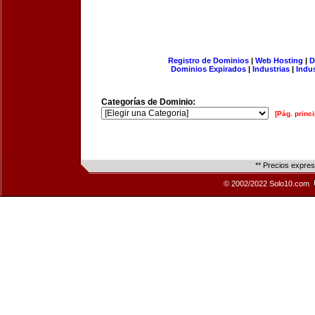
Registro de Dominios
|
Web Hosting
|
D
Dominios Expirados
|
Industrias
|
Indu
Categorías de Dominio:
[Pág. princi
** Precios expre
© 2002/2022 Solo10.com