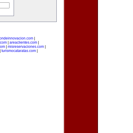
iondeinnovacion.com
|
.com
|
areaclientes.com
|
com
|
misreservaciones.com
|
|
turismocataratas.com
|