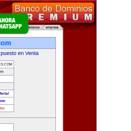
.com
 puesto en Venta
ES.COM
com
ferta!
com
tas