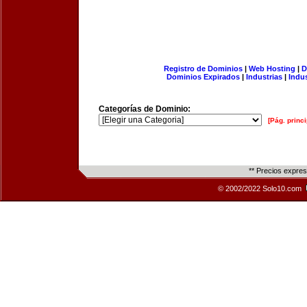
Registro de Dominios
|
Web Hosting
|
D
Dominios Expirados
|
Industrias
|
Indu
Categorías de Dominio:
[Pág. princi
** Precios expre
© 2002/2022 Solo10.com