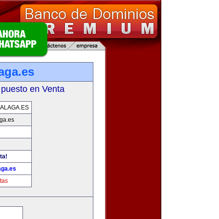
aga.es
 puesto en Venta
ALAGA.ES
ga.es
ta!
ga.es
tas