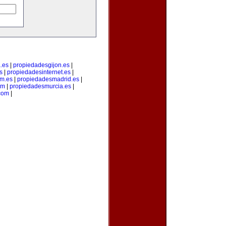
.es
|
propiedadesgijon.es
|
s
|
propiedadesinternet.es
|
m.es
|
propiedadesmadrid.es
|
om
|
propiedadesmurcia.es
|
com
|