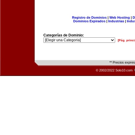
Registro de Dominios
|
Web Hosting
|
D
Dominios Expirados
|
Industrias
|
Indu
Categorías de Dominio:
[Pág. princi
** Precios expre
© 2002/2022 Solo10.com