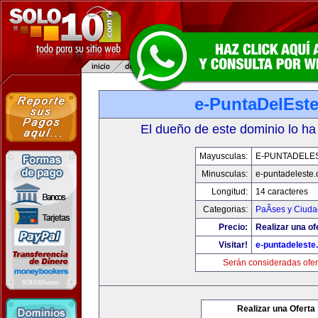
e-PuntaDelEst
El dueño de este dominio lo ha
Mayusculas:
E-PUNTADELE
Minusculas:
e-puntadeleste
Longitud:
14 caracteres
Categorias:
PaÃ­ses y Ciud
Precio:
Realizar una of
Visitar!
e-puntadeleste
Serán consideradas ofer
Realizar una Oferta