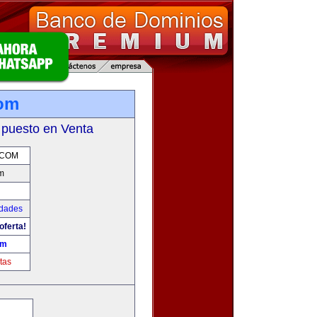
com
 puesto en Venta
.COM
m
udades
oferta!
om
tas