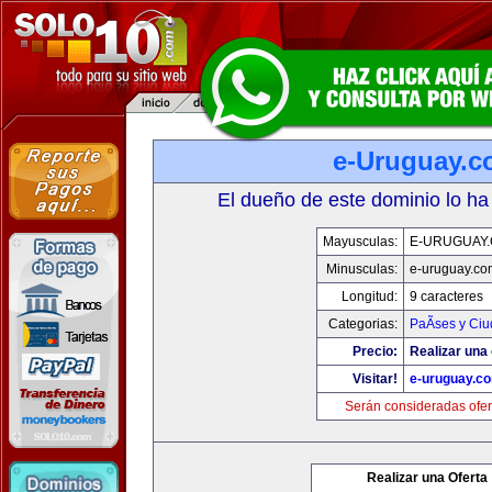
e-Uruguay.
El dueño de este dominio lo ha
Mayusculas:
E-URUGUAY
Minusculas:
e-uruguay.co
Longitud:
9 caracteres
Categorias:
PaÃ­ses y Ci
Precio:
Realizar una 
Visitar!
e-uruguay.c
Serán consideradas ofer
Realizar una Oferta