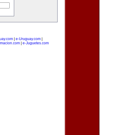
uay.com
|
e-Uruguay.com
|
amacion.com
|
e-Juguetes.com