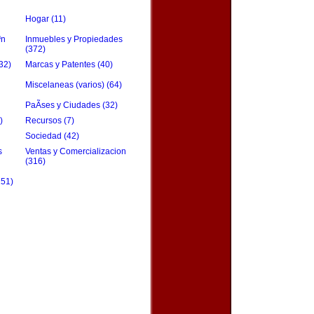
Hogar (11)
³n
Inmuebles y Propiedades
(372)
32)
Marcas y Patentes (40)
Miscelaneas (varios) (64)
PaÃ­ses y Ciudades (32)
)
Recursos (7)
Sociedad (42)
s
Ventas y Comercializacion
(316)
151)