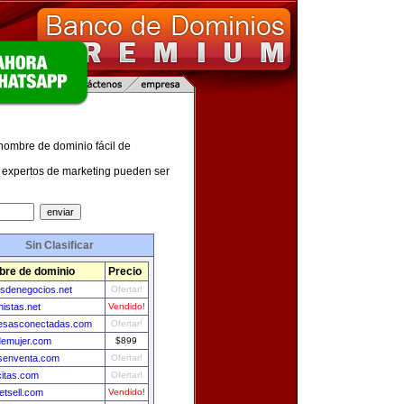
 nombre de dominio fácil de
expertos de marketing pueden ser
Sin Clasificar
re de dominio
Precio
sdenegocios.net
Ofertar!
nistas.net
Vendido!
esasconectadas.com
Ofertar!
emujer.com
$899
asenventa.com
Ofertar!
itas.com
Ofertar!
etsell.com
Vendido!