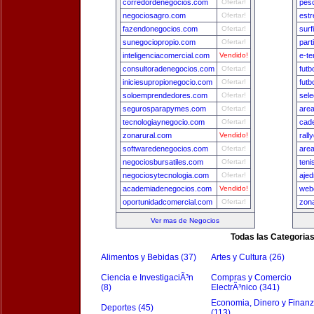
corredordenegocios.com
Ofertar!
pes
negociosagro.com
Ofertar!
estr
fazendonegocios.com
Ofertar!
surf
sunegociopropio.com
Ofertar!
part
inteligenciacomercial.com
Vendido!
e-te
consultoradenegocios.com
Ofertar!
fut
iniciesupropionegocio.com
Ofertar!
futb
soloemprendedores.com
Ofertar!
sel
segurosparapymes.com
Ofertar!
are
tecnologiaynegocio.com
Ofertar!
cad
zonarural.com
Vendido!
rall
softwaredenegocios.com
Ofertar!
area
negociosbursatiles.com
Ofertar!
teni
negociosytecnologia.com
Ofertar!
ajed
academiadenegocios.com
Vendido!
web
oportunidadcomercial.com
Ofertar!
zon
Ver mas de Negocios
Todas las Categoria
Alimentos y Bebidas (37)
Artes y Cultura (26)
Ciencia e InvestigaciÃ³n
Compras y Comercio
(8)
ElectrÃ³nico (341)
Economia, Dinero y Finan
Deportes (45)
(113)