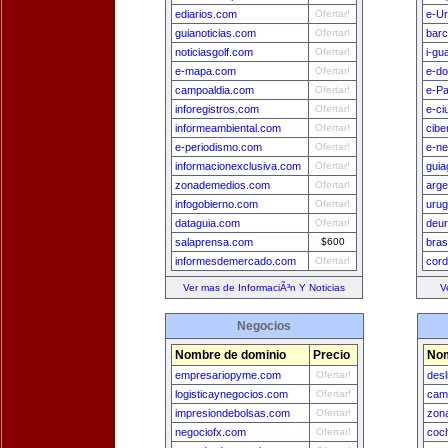
ediarios.com
Ofertar!
e-U
guianoticias.com
Ofertar!
bar
noticiasgolf.com
Ofertar!
i-gu
e-mapa.com
Ofertar!
e-do
campoaldia.com
Ofertar!
e-P
inforegistros.com
Ofertar!
e-ci
informeambiental.com
Ofertar!
cibe
e-periodismo.com
Ofertar!
e-n
informacionexclusiva.com
Ofertar!
guia
zonademedios.com
Ofertar!
arge
infogobierno.com
Ofertar!
uru
dataguia.com
Ofertar!
deu
salaprensa.com
$600
bras
informesdemercado.com
Ofertar!
cord
Ver mas de InformaciÃ³n Y Noticias
V
Negocios
Nombre de dominio
Precio
Nom
empresariopyme.com
Ofertar!
desl
logisticaynegocios.com
Ofertar!
cam
impresiondebolsas.com
Ofertar!
zon
negociofx.com
Ofertar!
coc