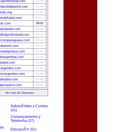
caprofesional.com
Ofertar!
ellasdeldeporte.com
Ofertar!
istas.org
Ofertar!
idodefutbol.com
Ofertar!
nis.com
$650
bolenlaweb.com
Ofertar!
olistaprofesional.com
Ofertar!
eccionparaguaya.com
Ofertar!
adeporte.com
Ofertar!
enadeportiva.com
Ofertar!
ydeargentina.com
Ofertar!
futbol.com
Ofertar!
sargentino.com
Ofertar!
rezargentino.com
Ofertar!
defutbol.com
Ofertar!
apesquera.com
Ofertar!
Ver mas de Deportes
s
AutomÃ³viles y Coches
(41)
Comunicaciones y
TelefonÃ­a (37)
zas
EducaciÃ³n (51)