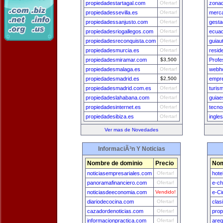
propiedadestartagal.com
Ofertar!
zona
propiedadessevilla.es
Ofertar!
merc
propiedadessanjusto.com
Ofertar!
gest
propiedadesriogallegos.com
Ofertar!
ecuad
propiedadesreconquista.com
Ofertar!
guiau
propiedadesmurcia.es
Ofertar!
resid
propiedadesmiramar.com
$3,500
Profe
propiedadesmalaga.es
Ofertar!
webho
propiedadesmadrid.es
$2,500
empr
propiedadesmadrid.com.es
Ofertar!
turis
propiedadeslahabana.com
Ofertar!
guiae
propiedadesinternet.es
Ofertar!
tecno
propiedadesibiza.es
Ofertar!
ingle
Ver mas de Novedades
InformaciÃ³n Y Noticias
Nombre de dominio
Precio
Nom
noticiasempresariales.com
Ofertar!
hote
panoramafinanciero.com
Ofertar!
e-ch
noticiasdeeconomia.com
Vendido!
e-Ci
diariodecocina.com
Ofertar!
clas
cazadordenoticias.com
Ofertar!
prop
informacionpractica.com
Ofertar!
areq