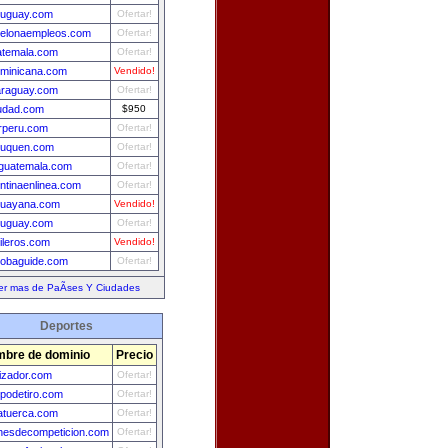
ruguay.com
Ofertar!
celonaempleos.com
Ofertar!
atemala.com
Ofertar!
minicana.com
Vendido!
araguay.com
Ofertar!
udad.com
$950
rperu.com
Ofertar!
euquen.com
Ofertar!
guatemala.com
Ofertar!
ntinaenlinea.com
Ofertar!
guayana.com
Vendido!
ruguay.com
Ofertar!
ileros.com
Vendido!
obaguide.com
Ofertar!
er mas de PaÃ­ses Y Ciudades
Deportes
bre de dominio
Precio
izador.com
Ofertar!
podetiro.com
Ofertar!
atuerca.com
Ofertar!
hesdecompeticion.com
Ofertar!