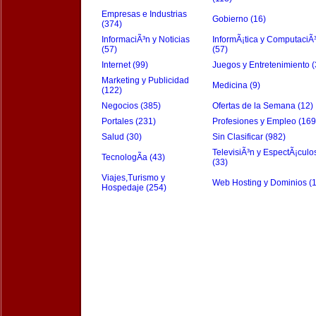
Empresas e Industrias
Gobierno (16)
(374)
InformaciÃ³n y Noticias
InformÃ¡tica y ComputaciÃ
(57)
(57)
Internet (99)
Juegos y Entretenimiento (
Marketing y Publicidad
Medicina (9)
(122)
Negocios (385)
Ofertas de la Semana (12)
Portales (231)
Profesiones y Empleo (169
Salud (30)
Sin Clasificar (982)
TelevisiÃ³n y EspectÃ¡culo
TecnologÃ­a (43)
(33)
Viajes,Turismo y
Web Hosting y Dominios (
Hospedaje (254)