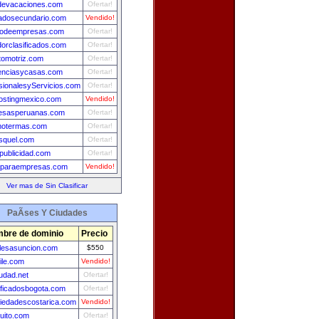
devacaciones.com
Ofertar!
adosecundario.com
Vendido!
aodeempresas.com
Ofertar!
orclasificados.com
Ofertar!
tomotriz.com
Ofertar!
enciasycasas.com
Ofertar!
sionalesyServicios.com
Ofertar!
stingmexico.com
Vendido!
esasperuanas.com
Ofertar!
motermas.com
Ofertar!
squel.com
Ofertar!
publicidad.com
Ofertar!
sparaempresas.com
Vendido!
Ver mas de Sin Clasificar
PaÃ­ses Y Ciudades
bre de dominio
Precio
lesasuncion.com
$550
ile.com
Vendido!
udad.net
Ofertar!
ificadosbogota.com
Ofertar!
iedadescostarica.com
Vendido!
uito.com
Ofertar!