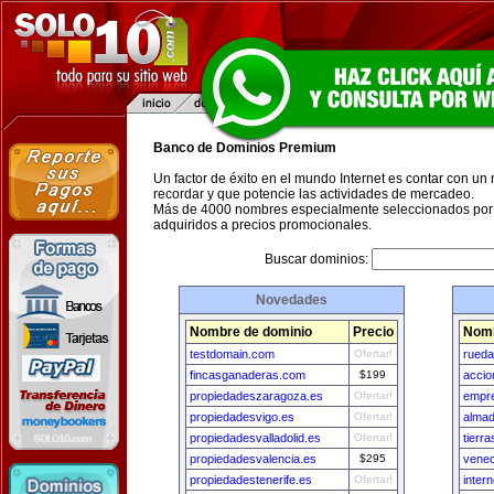
Banco de Dominios Premium
Un factor de éxito en el mundo Internet es contar con un
recordar y que potencie las actividades de mercadeo.
Más de 4000 nombres especialmente seleccionados por 
adquiridos a precios promocionales.
Buscar dominios:
Novedades
Nombre de dominio
Precio
Nomb
testdomain.com
Ofertar!
rueda
fincasganaderas.com
$199
accio
propiedadeszaragoza.es
Ofertar!
empr
propiedadesvigo.es
Ofertar!
almad
propiedadesvalladolid.es
Ofertar!
tierr
propiedadesvalencia.es
$295
venec
propiedadestenerife.es
Ofertar!
intern